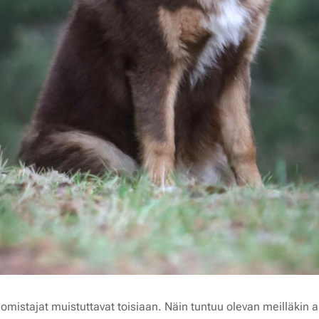
 omistajat muistuttavat toisiaan. Näin tuntuu olevan meilläkin a