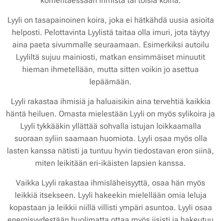
komentaessaan ihmistä tai toisia koiria.
Lyyli on tasapainoinen koira, joka ei hätkähdä uusia asioita
helposti. Pelottavinta Lyylistä taitaa olla imuri, jota täytyy
aina paeta sivummalle seuraamaan. Esimerkiksi autoilu
Lyyliltä sujuu mainiosti, matkan ensimmäiset minuutit
hieman ihmetellään, mutta sitten voikin jo asettua
lepäämään.
Lyyli rakastaa ihmisiä ja haluaisikin aina tervehtiä kaikkia
häntä heiluen. Omasta mielestään Lyyli on myös sylikoira ja
Lyyli tykkääkin yllättää sohvalla istujan loikkaamalla
suoraan syliin saamaan huomiota. Lyyli osaa myös olla
lasten kanssa nätisti ja tuntuu hyvin tiedostavan eron siinä,
miten leikitään eri-ikäisten lapsien kanssa.
Vaikka Lyyli rakastaa ihmisläheisyyttä, osaa hän myös
leikkiä itsekseen. Lyyli hakeekin mielellään omia leluja
kopastaan ja leikkii niillä villisti ympäri asuntoa. Lyyli osaa
energisyydestään huolimatta ottaa myös iisisti ja hakeutuu