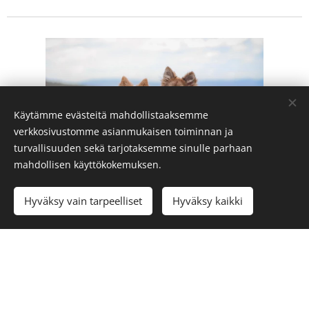
Käytämme evästeitä mahdollistaaksemme
verkkosivustomme asianmukaisen toiminnan ja
turvallisuuden sekä tarjotaksemme sinulle parhaan
mahdollisen käyttökokemuksen.
Hyväksy vain tarpeelliset
Hyväksy kaikki
www.kennelliitto.fi/files/suomenlapinkoira
© 2026 kennel Nummensyrjän | Kaikki oikeudet pidätetään