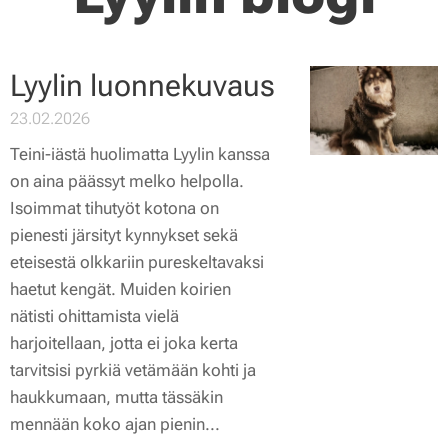
Lyylin luonnekuvaus
23.02.2026
Teini-iästä huolimatta Lyylin kanssa
on aina päässyt melko helpolla.
Isoimmat tihutyöt kotona on
pienesti järsityt kynnykset sekä
eteisestä olkkariin pureskeltavaksi
haetut kengät. Muiden koirien
nätisti ohittamista vielä
harjoitellaan, jotta ei joka kerta
tarvitsisi pyrkiä vetämään kohti ja
haukkumaan, mutta tässäkin
mennään koko ajan pienin...