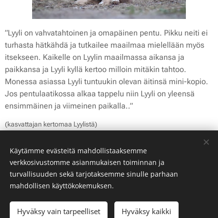
”Lyyli on vahvatahtoinen ja omapäinen pentu. Pikku neiti ei
turhasta hätkähdä ja tutkailee maailmaa mielellään myös
itsekseen. Kaikelle on Lyylin maailmassa aikansa ja
paikkansa ja Lyyli kyllä kertoo milloin mitäkin tahtoo.
Monessa asiassa Lyyli tuntuukin olevan äitinsä mini-kopio.
Jos pentulaatikossa alkaa tappelu niin Lyyli on yleensä
ensimmäinen ja viimeinen paikalla..”
(kasvattajan kertomaa Lyylistä)
Share
Käytämme evästeitä mahdollistaaksemme
verkkosivustomme asianmukaisen toiminnan ja
turvallisuuden sekä tarjotaksemme sinulle parhaan
mahdollisen käyttökokemuksen.
© 2026 kennel Nummensyrjän | Kaikki oikeudet pidätetään
Hyväksy vain tarpeelliset
Hyväksy kaikki
Luotu
Webnodella
Evästeet