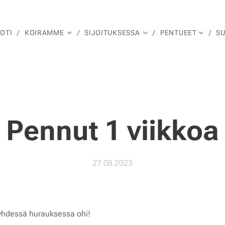
OTI
KOIRAMME
SIJOITUKSESSA
PENTUEET
S
Pennut 1 viikko
27.08.2023
yhdessä hurauksessa ohi!