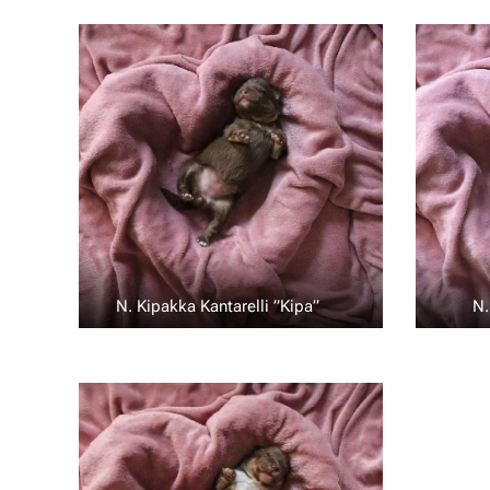
N. Kipakka Kantarelli ”Kipa” 💛
N.