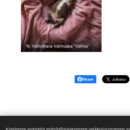
N. Valloittava Valmuska ”Valma” 💖
Share
Käytämme evästeitä mahdollistaaksemme verkkosivustomme as