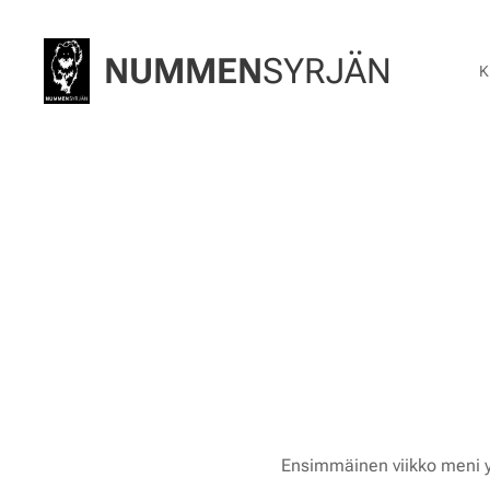
NUMMEN
SYRJÄN
K
✨ 
Ensimmäinen viikko meni 