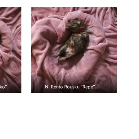
kko” 💚
N. Rento Rousku ”Repe” ❤️