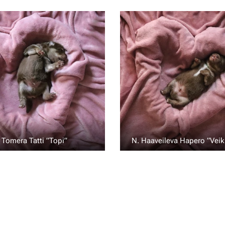
 Tomera Tatti ”Topi” 💙
N. Haaveileva Hapero ”Vei