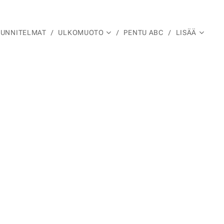
UUNNITELMAT
ULKOMUOTO
PENTU ABC
LISÄÄ
a ✨