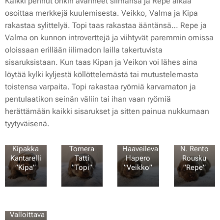
Kaikki pennut onkin avanneet silmänsä ja Repe alkaa
osoittaa merkkejä kuulemisesta. Veikko, Valma ja Kipa
rakastaa sylittelyä. Topi taas rakastaa ääntänsä… Repe ja
Valma on kunnon introverttejä ja viihtyvät paremmin omissa
oloissaan erillään iilimadon lailla takertuvista
sisaruksistaan. Kun taas Kipan ja Veikon voi lähes aina
löytää kylki kyljestä köllöttelemästä tai mutustelemasta
toistensa varpaita. Topi rakastaa ryömiä karvamaton ja
pentulaatikon seinän väliin tai ihan vaan ryömiä
herättämään kaikki sisarukset ja sitten painua nukkumaan
tyytyväisenä.
N.
N.
N.
Kipakka
Tomera
Haaveileva
N. Rento
Kantarelli
Tatti
Hapero
Rousku
”Kipa”
”Topi”
”Veikko”
”Repe”
💛
💙
💚
❤️
N.
Valloittava