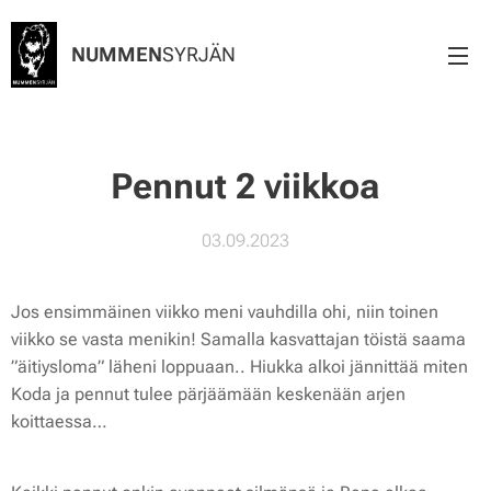
NUMMEN
SYRJÄN
✨ Pennut 2 viikkoa ✨
03.09.2023
Jos ensimmäinen viikko meni vauhdilla ohi, niin toinen
viikko se vasta menikin! Samalla kasvattajan töistä saama
”äitiysloma” läheni loppuaan.. Hiukka alkoi jännittää miten
Koda ja pennut tulee pärjäämään keskenään arjen
koittaessa…