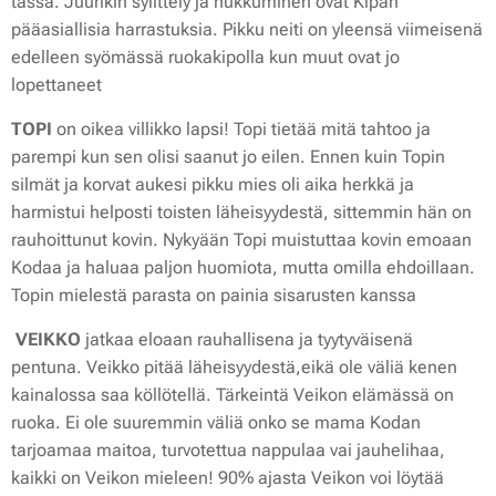
tässä. Juurikin sylittely ja nukkuminen ovat Kipan
pääasiallisia harrastuksia. Pikku neiti on yleensä viimeisenä
edelleen syömässä ruokakipolla kun muut ovat jo
lopettaneet 💛
TOPI
on oikea villikko lapsi! Topi tietää mitä tahtoo ja
parempi kun sen olisi saanut jo eilen. Ennen kuin Topin
silmät ja korvat aukesi pikku mies oli aika herkkä ja
harmistui helposti toisten läheisyydestä, sittemmin hän on
rauhoittunut kovin. Nykyään Topi muistuttaa kovin emoaan
Kodaa ja haluaa paljon huomiota, mutta omilla ehdoillaan.
Topin mielestä parasta on painia sisarusten kanssa 💙
VEIKKO
jatkaa eloaan rauhallisena ja tyytyväisenä
pentuna. Veikko pitää läheisyydestä,eikä ole väliä kenen
kainalossa saa köllötellä. Tärkeintä Veikon elämässä on
ruoka. Ei ole suuremmin väliä onko se mama Kodan
tarjoamaa maitoa, turvotettua nappulaa vai jauhelihaa,
kaikki on Veikon mieleen! 90% ajasta Veikon voi löytää