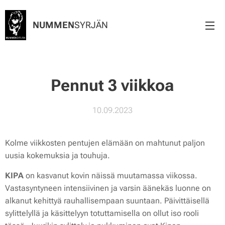
NUMMEN
SYRJÄN
✨ Pennut 3 viikkoa ✨
10.09.2023
Kolme viikkosten pentujen elämään on mahtunut paljon
uusia kokemuksia ja touhuja.
KIPA
on kasvanut kovin näissä muutamassa viikossa.
Vastasyntyneen intensiivinen ja varsin äänekäs luonne on
alkanut kehittyä rauhallisempaan suuntaan. Päivittäisellä
sylittelyllä ja käsittelyyn totuttamisella on ollut iso rooli