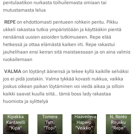
pentulaatikon nurkasta toihuilemasta omiaan tai
mutustamasta lelua 💚
REPE
on ehdottomasti pentueen rohkein pentu. Pikku
ukkeli rakastaa tutkia ympäristöään ja käyttääkin pientä
nenäänsä uusien asioiden tutkimuseen. Repe elää
hetkessä ja ottaa elämästä kaiken irti. Repe rakastui
jauhelihaan ensi kerran sitä maistaessaan ja on aina valmis
ruokailemaan ❤️
VALMA
on löytänyt äänensä ja tekee kyllä kaikille selväksi
jos ei pidä jostakin. Valma tykkää kovasti nukkua, vaikka
joskus oikean paikan löytäminen voi viedä aikaa ja silloin
kaikki saavat kuulla siitä.. tämä boss lady rakastaa
huomiota ja sylittelyä 💖
N.
N.
N.
Kipakka
Tomera
Haaveileva
N. Rento
Kantarelli
Tatti
Hapero
Rousku
”Kipa”
”Topi”
”Veikko”
”Repe”
💛
💙
💚
❤️