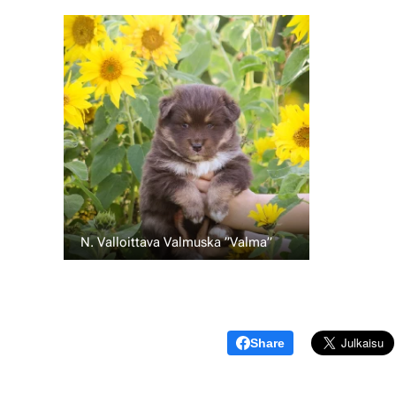
N. Valloittava Valmuska ”Valma” 💖
Share