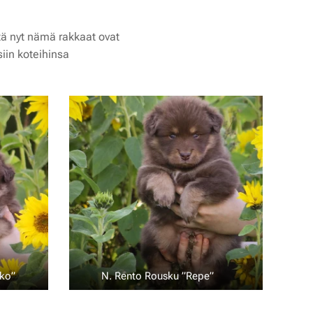
ttä nyt nämä rakkaat ovat
siin koteihinsa 😭❤️
kko” 💚
N. Rento Rousku ”Repe” ❤️