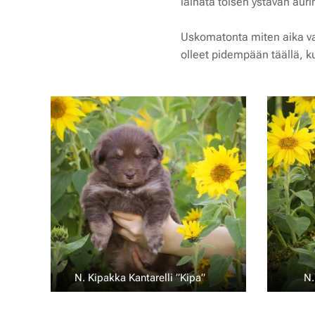
lainata toisen ystävän aur
Uskomatonta miten aika vaan
olleet pidempään täällä, k
N. Kipakka Kantarelli ”Kipa” 💛
N.