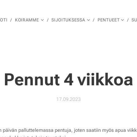
OTI
KOIRAMME
SIJOITUKSESSA
PENTUEET
S
Pennut 4 viikko
17.09.2023
 päivän palluttelemassa pentuja, joten saatiin myös apua viikk