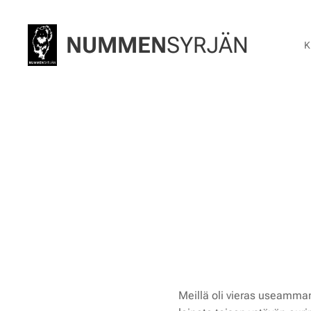
NUMMEN
SYRJÄN
K
✨ 
Meillä oli vieras useamman