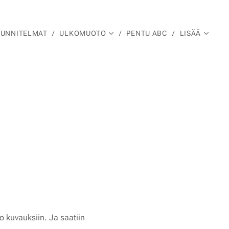
UUNNITELMAT
ULKOMUOTO
PENTU ABC
LISÄÄ
a ✨
o kuvauksiin. Ja saatiin