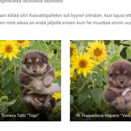
ingonkukka istutuksia taustaksi 🌻
 kiitää ohi! Kasvattajallekin tuli kyynel silmään, kun tajusi e
uin mitä aikaa on enää jäljellä ennen kuin he muuttaa omiin uu
 Tomera Tatti ”Topi” 💙
N. Haaveileva Hapero ”Vei