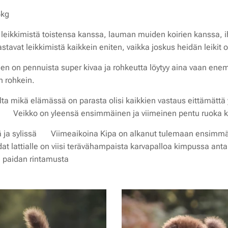
6kg
 leikkimistä toistensa kanssa, lauman muiden koirien kanssa,
stavat leikkimistä kaikkein eniten, vaikka joskus heidän leikit on
en on pennuista super kivaa ja rohkeutta löytyy aina vaan e
 rohkein.
lta mikä elämässä on parasta olisi kaikkien vastaus eittämätt
😅 Veikko on yleensä ensimmäinen ja viimeinen pentu ruoka ki
ä ja sylissä ❤️ Viimeaikoina Kipa on alkanut tulemaan ensimm
at lattialle on viisi terävähampaista karvapalloa kimpussa an
ja paidan rintamusta 😅❤️