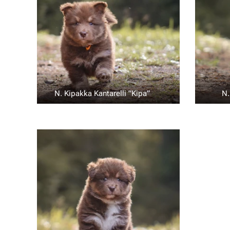
N. Kipakka Kantarelli ”Kipa” 💛
N.