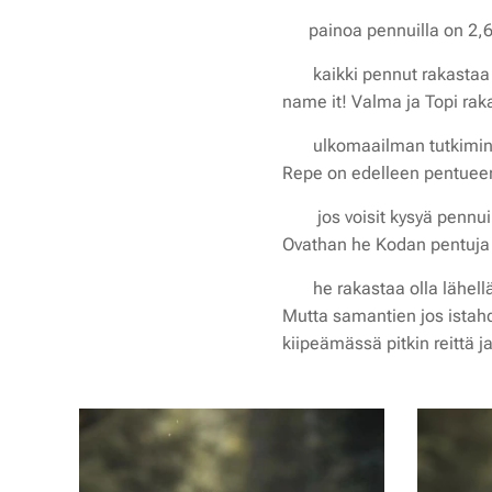
⚖️ painoa pennuilla on 2,
🤪 kaikki pennut rakastaa
name it! Valma ja Topi raka
🗺️ ulkomaailman tutkimin
Repe on edelleen pentueen
🍖 jos voisit kysyä pennui
Ovathan he Kodan pentuja 
🫂 he rakastaa olla lähell
Mutta samantien jos istahd
kiipeämässä pitkin reittä 