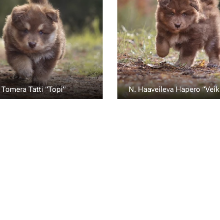
 Tomera Tatti ”Topi” 💙
N. Haaveileva Hapero ”Vei