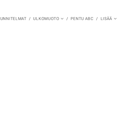
UUNNITELMAT
ULKOMUOTO
PENTU ABC
LISÄÄ
a ✨