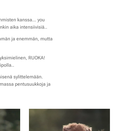
 ihmisten kanssa… you
kin aika intensiivisiä..
nemmän ja enemmän, mutta
ä yksimielinen, RUOKA!
polla..
äisenä sylittelemään.
tamassa pentusuukkoja ja