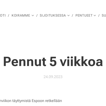
OTI
KOIRAMME
SIJOITUKSESSA
PENTUEET
S
Pennut 5 viikko
24.09.2023
linviikon täyttymistä Espoon retkellään 🥳