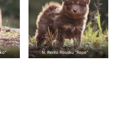
kko” 💚
N. Rento Rousku ”Repe” ❤️