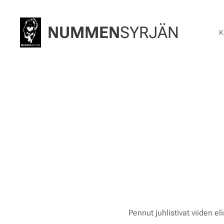
NUMMEN
SYRJÄN
K
✨ 
Pennut juhlistivat viiden e