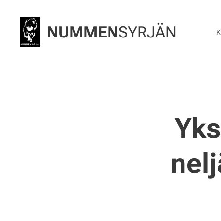
NUMMEN
SYRJÄN
K
Yks
nelj