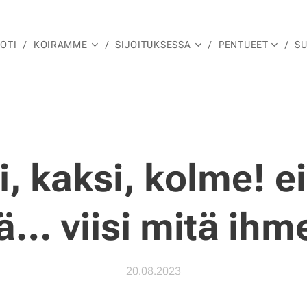
OTI
KOIRAMME
SIJOITUKSESSA
PENTUEET
S
i, kaksi, kolme! e
ä… viisi mitä ihm
20.08.2023