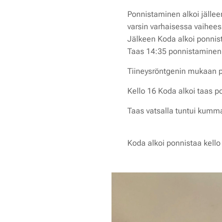
Ponnistaminen alkoi jälleen
varsin varhaisessa vaihees
Jälkeen Koda alkoi ponnist
Taas 14:35 ponnistaminen a
Tiineysröntgenin mukaan p
Kello 16 Koda alkoi taas p
Taas vatsalla tuntui kum
Koda alkoi ponnistaa kello