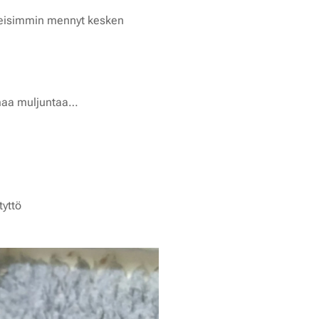
ilmeisimmin mennyt kesken
mmaa muljuntaa…
tyttö 💖