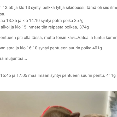
 12:50 ja klo 13 syntyi pelkkä tyhjä sikiöpussi, tämä oli siis 
sa.
aa 13:35 ja klo 14:10 syntyi potra poika 357g 💙
lkoi ja klo 15 ihmeteltiin reipasta poikaa, 374g 💚
entueen piti olla tässä, mutta toisin kävi…Vatsalla tuntui ku
onnistaa ja klo 16:10 syntyi pentueen suurin poika 401g ❤️
maa muljuntaa…
 16:45 ja 17:05 maailmaan syntyi pentueen suurin pentu, 411g 