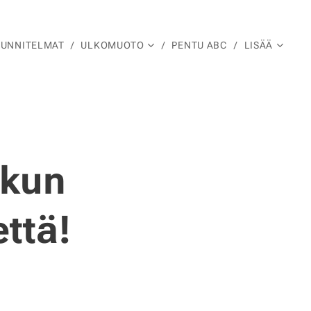
UUNNITELMAT
ULKOMUOTO
PENTU ABC
LISÄÄ
ikun
että!