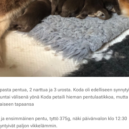
eipasta pentua, 2 narttua ja 3 urosta. Koda oli edelliseen synnyt
nuntai välisenä yönä Koda petaili hieman pentulaatikkoa, mut
amaiseen tapaansa ❤️
 ja ensimmäinen pentu, tyttö 375g, näki päivänvalon klo 12:30
yntyivät paljon vikkelämmin.