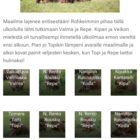
Maailma lajenee entisestään! Rohkeimmin pihaa tällä
ulkoilulla lähti tutkimaan Valma ja Repe. Kipan ja Veikon
mielestä oli turvallisempi ihmetellä ulkoilmaa emon viereltä
N.
ensi alkuun. Pian jo Topikin lämpeni avaralle maailmalle ja
Haaveileva
alkoi kovat painit veljesten kesken, kun Topi ja Repe laittoi
Hapero
”Veikko”
hulinaksi!
N.
ja
N.
Valloittava
N. Rento
Namilon
Kipakka
Valmuska
Rousku
Rusinapitko
Kantarelli
”Valma”
”Repe”
”Koda”
”Kipa”
💖
❤️
💚🤎
💛
N.
N.
Tomera
Kipakka
Tatti
Kantarelli
N.
”Topi” ja
”Kipa” ja
Tomera
N. Rento
N. Rento
Namilon
Tatti
Rousku
Rousku
Rusinapitko
”Topi”
”Repe”
”Repe”
”Koda”
💙
💙❤️
❤️
💛🤎