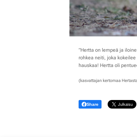
”Hertta on lempeä ja iloinen
rohkea neiti, joka kokeile
hauskaa! Hertta oli pentue
(kasvattajan kertomaa Hertast
Share