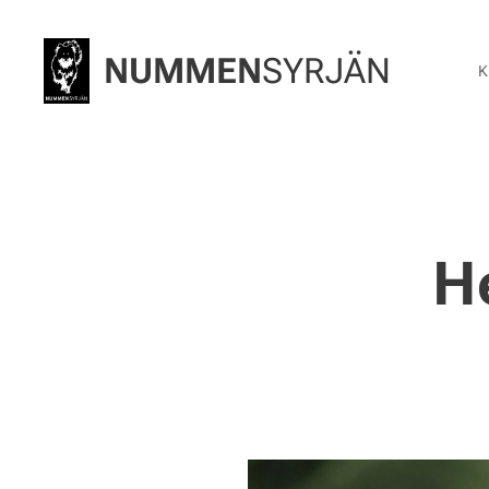
NUMMEN
SYRJÄN
K
H