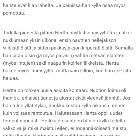
haistelevat liian läheltä. Ja painissa hän kyllä osaa myös
pomottaa.
Todella pienestä pitäen Hertta näytti itsenäisyyttään ja alkoi
nukkumaan yksin ulkona, ensin nauttien hellejakson
viileistä öistä ja sitten pakkasjakson kirpeistä öistä. Samalla
hän pitää öisin (ja myös päivisin) vahtia metsän eläinten
(myös lintujen) sekä naapurin koirien liikkeistä. Hertta
hakee myös läheisyyttä, mutta vain silloin, kun hän itse sitä
haluaa.
Hertta on rohkea uusia asioita kohtaan. Nuotion loimu oli
ihan ok, erilaiset äänet ja alustat eivät yleensä jännitä. Jos
hän tulee yllätetyksi, haukku kestää kyllä aikansa, ennen
kuin voi taas rentoutua. Halutessaan Hertta oppii uudet
temput nopeasti. Herkkujen suhteen hän on kyllä todella
valikoiva ja mikä maistui eilen, ei todennäköisesti maistu
enää tänään. Hertta on myös päättäväinen. Jos ovi on