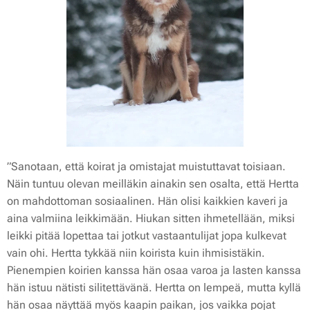
”Sanotaan, että koirat ja omistajat muistuttavat toisiaan.
Näin tuntuu olevan meilläkin ainakin sen osalta, että Hertta
on mahdottoman sosiaalinen. Hän olisi kaikkien kaveri ja
aina valmiina leikkimään. Hiukan sitten ihmetellään, miksi
leikki pitää lopettaa tai jotkut vastaantulijat jopa kulkevat
vain ohi. Hertta tykkää niin koirista kuin ihmisistäkin.
Pienempien koirien kanssa hän osaa varoa ja lasten kanssa
hän istuu nätisti silitettävänä. Hertta on lempeä, mutta kyllä
hän osaa näyttää myös kaapin paikan, jos vaikka pojat