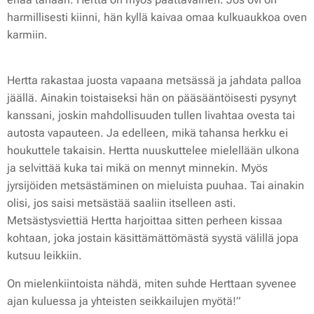
harmillisesti kiinni, hän kyllä kaivaa omaa kulkuaukkoa oven
karmiin.
Hertta rakastaa juosta vapaana metsässä ja jahdata palloa
jäällä. Ainakin toistaiseksi hän on pääsääntöisesti pysynyt
kanssani, joskin mahdollisuuden tullen livahtaa ovesta tai
autosta vapauteen. Ja edelleen, mikä tahansa herkku ei
houkuttele takaisin. Hertta nuuskuttelee mielellään ulkona
ja selvittää kuka tai mikä on mennyt minnekin. Myös
jyrsijöiden metsästäminen on mieluista puuhaa. Tai ainakin
olisi, jos saisi metsästää saaliin itselleen asti.
Metsästysviettiä Hertta harjoittaa sitten perheen kissaa
kohtaan, joka jostain käsittämättömästä syystä välillä jopa
kutsuu leikkiin.
On mielenkiintoista nähdä, miten suhde Herttaan syvenee
ajan kuluessa ja yhteisten seikkailujen myötä!”