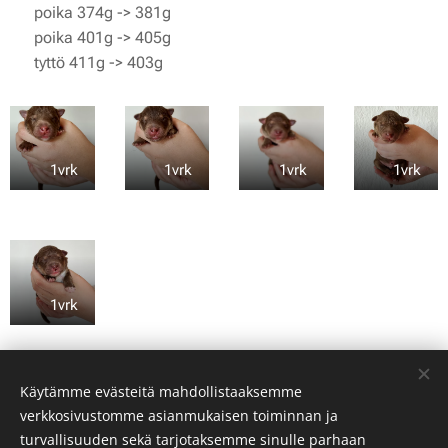
💚 poika 374g -> 381g
❤️ poika 401g -> 405g
💖 tyttö 411g -> 403g
💛 1vrk
💙 1vrk
💚 1vrk
❤️ 1vrk
💖 1vrk
Share
Käytämme evästeitä mahdollistaaksemme
verkkosivustomme asianmukaisen toiminnan ja
turvallisuuden sekä tarjotaksemme sinulle parhaan