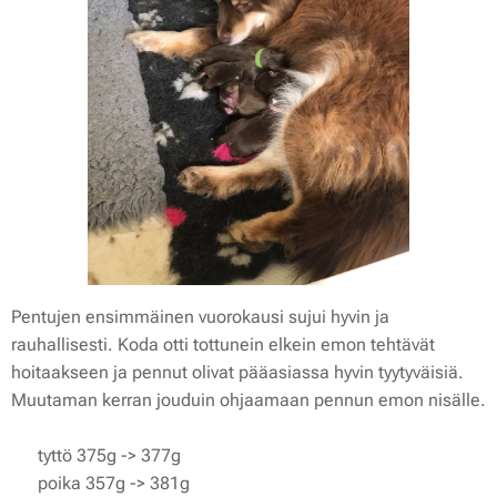
Pentujen ensimmäinen vuorokausi sujui hyvin ja
rauhallisesti. Koda otti tottunein elkein emon tehtävät
hoitaakseen ja pennut olivat pääasiassa hyvin tyytyväisiä.
Muutaman kerran jouduin ohjaamaan pennun emon nisälle.
💛 tyttö 375g -> 377g
💙 poika 357g -> 381g